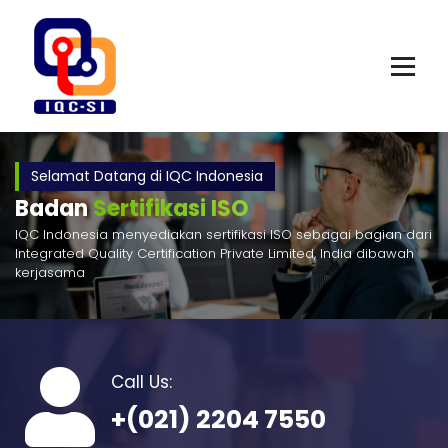
Skip
to
content
Selamat Datang di IQC Indonesia
Badan
Sertifikasi ISO
IQC Indonesia menyediakan sertifikasi ISO sebagai bagian dari
Integrated Quality Certification Private Limited, India dibawah
kerjasama
Call Us:
+(021) 2204 7550